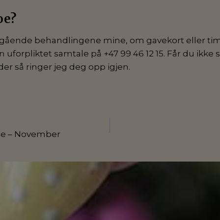
oe?
gående behandlingene mine, om gavekort eller tim
n uforpliktet samtale på +47 99 46 12 15. Får du ikke
er så ringer jeg deg opp igjen.
igasjon
e – November