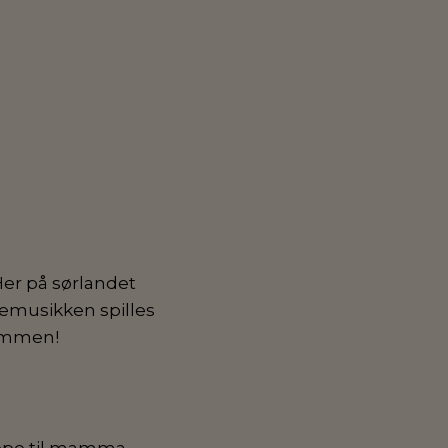
Her på sørlandet
ulemusikken spilles
kommen!
jøpe til mamma,