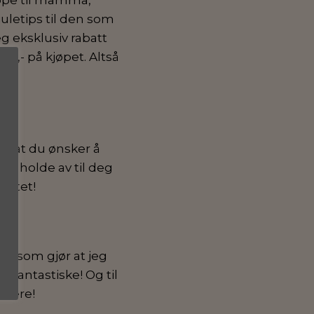
letips til den som
deg eksklusiv rabatt
100,- på kjøpet. Altså
å at du ønsker å
jeg holde av til deg
ortet!
re som gjør at jeg
r fantastiske! Og til
 være!