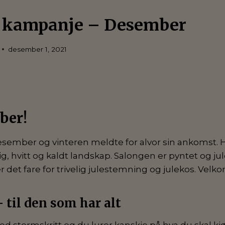
 kampanje – Desember
desember 1, 2021
ber!
desember og vinteren meldte for alvor sin ankomst. 
ilig, hvitt og kaldt landskap. Salongen er pyntet og j
r det fare for trivelig julestemning og julekos. Vel
 til den som har alt
 stormskritt og du lurer kanskje på hva du skal k