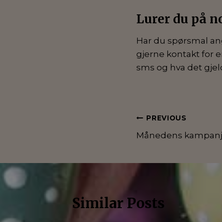
Lurer du på n
Har du spørsmal an
gjerne kontakt for e
sms og hva det gjeld
Innleggsnav
PREVIOUS
Månedens kampanj
Similar Posts