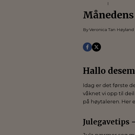
GAVEKORT
|
KAMPANJE
Månedens
By
Veronica Tan Høyland
Hallo desem
Idag er det første 
våknet vi opp til de
på høytaleren. Her e
Julegavetips –
Jula nærmer seg med