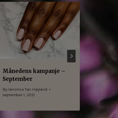
Månedens kampanje –
Måned
September
Mai
By
Veronica Tan Høyland
By
Veronic
september 1, 2021
mai 12, 202