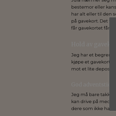
bestemor eller kan
har alt eller til den
på gavekort. Det vil 
får gavekortet får e
Hold av gavekor
Jeg har et begrense
kjøpe et gavekort hos
mot et lite depositu
God adventstid, g
Jeg må bare takke a
kan drive på med det 
dere som ikke har 