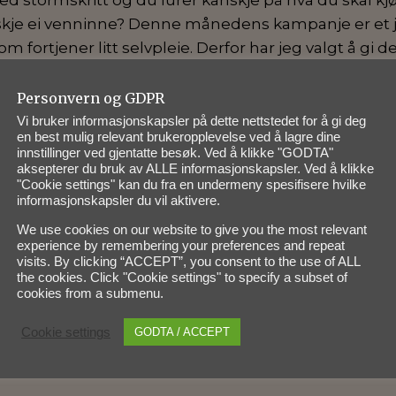
skje ei venninne? Denne månedens kampanje er et ju
 som fortjener litt selvpleie. Derfor har jeg valgt å gi 
si at dersom du kjøper et gavekort til 400,-, så får du 
n verdi på 500,- og du betaler kun 400,-.
Personvern og GDPR
Vi bruker informasjonskapsler på dette nettstedet for å gi deg
en best mulig relevant brukeropplevelse ved å lagre dine
t!
innstillinger ved gjentatte besøk. Ved å klikke "GODTA"
aksepterer du bruk av ALLE informasjonskapsler. Ved å klikke
"Cookie settings" kan du fra en undermeny spesifisere hvilke
t opplag med gavekort, så dersom du vet allerede n
informasjonskapsler du vil aktivere.
 meg, men har det litt travelt i julestria? Ja, da kan 
We use cookies on our website to give you the most relevant
m, som du selvfølgelig får igjen når du henter gavek
experience by remembering your preferences and repeat
visits. By clicking “ACCEPT”, you consent to the use of ALL
the cookies. Click "Cookie settings" to specify a subset of
od jul og godt nytt år!
cookies from a submenu.
lle som fortsetter å komme igjen og igjen. Det er de
Cookie settings
GODTA / ACCEPT
jeg liker aller best. Tusen takk for lojaliteten, dere e
vært innom hos meg, hjertelig velkommen skal dere